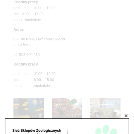
Godziny pracy
pon. – piąt. 10.00 – 19.00
sob. 10.00 – 15.00
niedz. zamknięte
Adres
05-100 Nowy Dwór Mazowiecki
ul. Leśna 2
tel. 503 900 215
Godziny pracy
pon. – piąt. 10.00 – 19.00
sob. 8.00 – 15.00
niedz. zamknięte