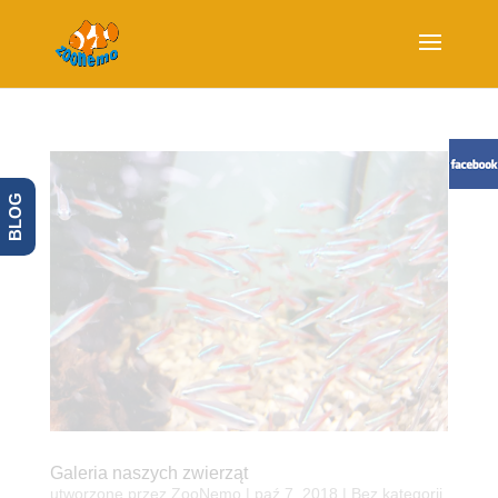
BLOG
Galeria naszych zwierząt
utworzone przez
ZooNemo
|
paź 7, 2018
| Bez kategorii