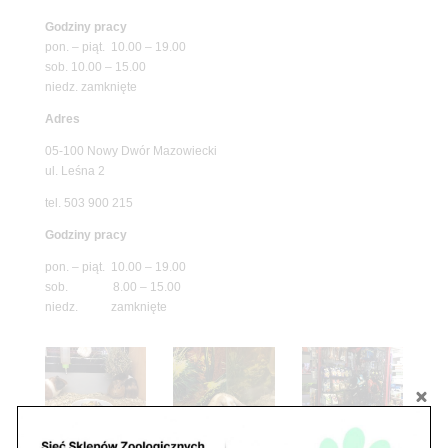
Godziny pracy
pon. – piąt. 10.00 – 19.00
sob. 10.00 – 15.00
niedz. zamknięte
Adres
05-100 Nowy Dwór Mazowiecki
ul. Leśna 2
tel. 503 900 215
Godziny pracy
pon. – piąt. 10.00 – 19.00
sob. 8.00 – 15.00
niedz. zamknięte