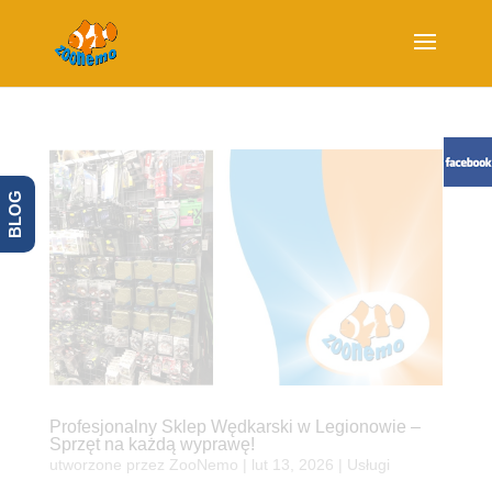
BLOG
Profesjonalny Sklep Wędkarski w Legionowie –
Sprzęt na każdą wyprawę!
utworzone przez
ZooNemo
|
lut 13, 2026
|
Usługi