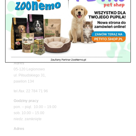
Upały wracają! Zadbaj o komfort swojego pupila
z matami chłodzącymi ZooNemo
Promocje
Petito Pet Shop – Internetowy Sklep Zoologiczny
Online! Wszystko Dla Twojego Pupila | ZooNemo
Z Życia Sklepu
Znajdź nas
Adres
05-120 Legionowo
ul. Piłsudskiego 31,
pawilon 134
tel./fax. 22 784 71 96
Godziny pracy
pon. – piąt. 10.00 – 19.00
sob. 10.00 – 15.00
niedz. zamknięte
Adres