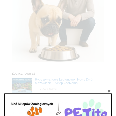
Zobacz również
Ryby akwariowe Legionowo i Nowy Dwór
Mazowiecki – Sklep ZooNemo
Z Życia Sklepu
Stwórz podwodne arcydzieło: Najpiękniejsze
rośliny akwariowe w ZooNemo – Legionowo i
Nowy Dwór Mazowiecki
Z Życia Sklepu