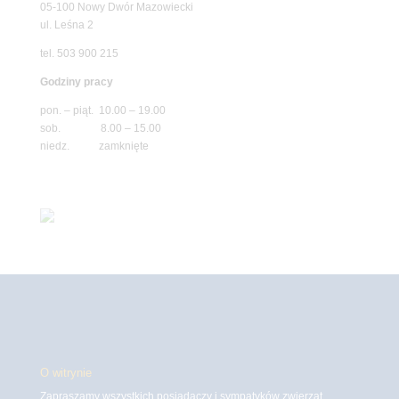
05-100 Nowy Dwór Mazowiecki
ul. Leśna 2
tel. 503 900 215
Godziny pracy
pon. – piąt. 10.00 – 19.00
sob. 8.00 – 15.00
niedz. zamknięte
O witrynie
Zapraszamy wszystkich posiadaczy i sympatyków zwierząt