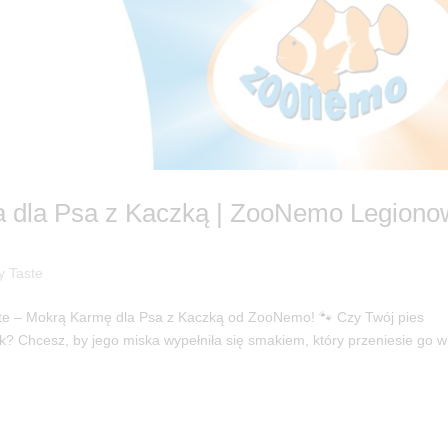
a dla Psa z Kaczką | ZooNemo Legion
y Taste
ste – Mokrą Karmę dla Psa z Kaczką od ZooNemo! 🐾 Czy Twój pies
ek? Chcesz, by jego miska wypełniła się smakiem, który przeniesie go w