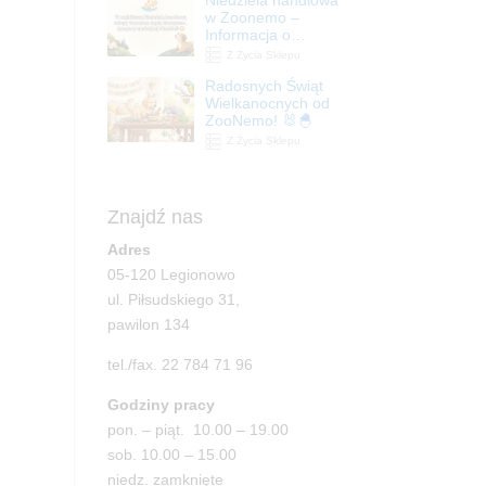
| ZooNemo
w Zoonemo –
Informacja o
godzinach otwarcia
Z Życia Sklepu
Radosnych Świąt
Wielkanocnych od
ZooNemo! 🐰🐣
Z Życia Sklepu
Znajdź nas
Adres
05-120 Legionowo
ul. Piłsudskiego 31,
pawilon 134
tel./fax. 22 784 71 96
Godziny pracy
pon. – piąt. 10.00 – 19.00
sob. 10.00 – 15.00
niedz. zamknięte