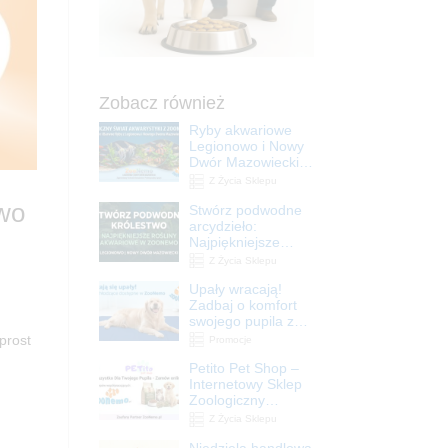
Zobacz również
Ryby akwariowe
Legionowo i Nowy
Dwór Mazowiecki –
Sklep ZooNemo
Z Życia Sklepu
owo
Stwórz podwodne
arcydzieło:
Najpiękniejsze
rośliny akwariowe
Z Życia Sklepu
w ZooNemo –
Upały wracają!
Legionowo i Nowy
Zadbaj o komfort
Dwór Mazowiecki
swojego pupila z
matami
prost
Promocje
chłodzącymi
Petito Pet Shop –
ZooNemo
Internetowy Sklep
Zoologiczny
Online! Wszystko
Z Życia Sklepu
Dla Twojego Pupila
Niedziela handlowa