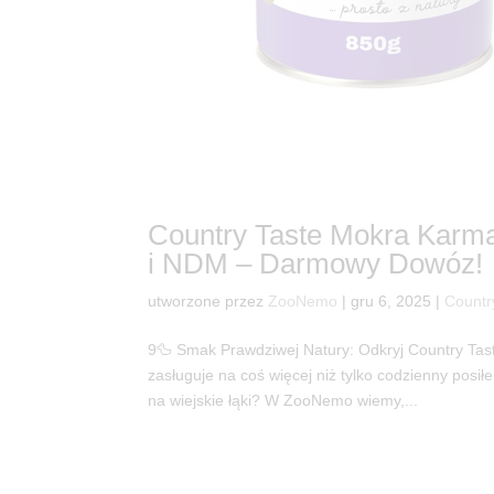
Country Taste Mokra Karm
i NDM – Darmowy Dowóz!
utworzone przez
ZooNemo
|
gru 6, 2025
|
Countr
9🦆 Smak Prawdziwej Natury: Odkryj Country Ta
zasługuje na coś więcej niż tylko codzienny posił
na wiejskie łąki? W ZooNemo wiemy,...