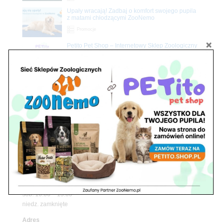
Upały wracają! Zadbaj o komfort swojego pupila
z matami chłodzącymi ZooNemo
Promocje
Petito Pet Shop – Internetowy Sklep Zoologiczny
Online! Wszystko Dla Twojego Pupila | ZooNemo
Z Życia Sklepu
Znajdź nas
Adres
05-120 Legionowo
ul. Piłsudskiego 31,
pawilon 134
tel./fax. 22 784 71 96
Godziny pracy
pon. – piąt. 10.00 – 19.00
sob. 10.00 – 15.00
niedz. zamknięte
Adres