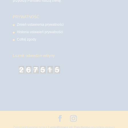
przybliży Państwu naszą ofertę.
PRYWATNOŚĆ
Zmień ustawienia prywatności
Historia ustawień prywatności
Cofnij zgody
Licznik odwiedzin witryny
Zaprojektowane przez
LegioBiznes.pl
/
Zoo Nemo
wszelkie prawa