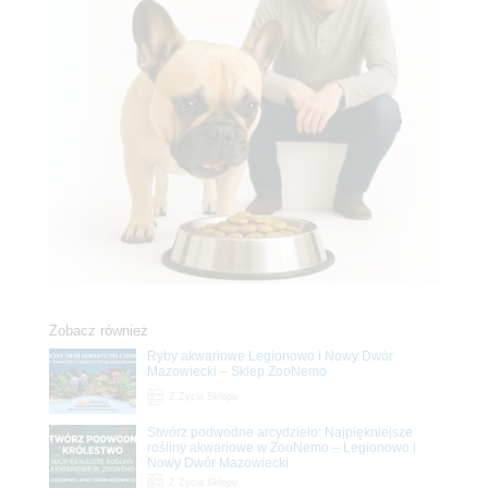
Zobacz również
Ryby akwariowe Legionowo i Nowy Dwór
Mazowiecki – Sklep ZooNemo
Z Życia Sklepu
Stwórz podwodne arcydzieło: Najpiękniejsze
rośliny akwariowe w ZooNemo – Legionowo i
Nowy Dwór Mazowiecki
Z Życia Sklepu