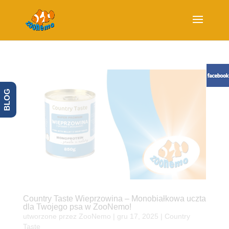
BLOG
Country Taste Wieprzowina – Monobiałkowa uczta
dla Twojego psa w ZooNemo!
utworzone przez
ZooNemo
|
gru 17, 2025
|
Country
Taste