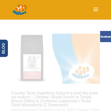
BLOG
Country Taste Superfood Szkocki Łosoś dla psów
ras małych – Zdrowie i Blask Sierści w Twojej
Misce! Odkryj w ZooNemo Legionowo i Nowy
Dwór Mazowiecki (Z Dowozem!)
utworzone przez
ZooNemo
|
lis 13, 2025
|
Country Taste