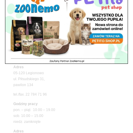
Upały wracają! Zadbaj o komfort swojego pupila
z matami chłodzącymi ZooNemo
Promocje
Petito Pet Shop – Internetowy Sklep Zoologiczny
Online! Wszystko Dla Twojego Pupila | ZooNemo
Z Życia Sklepu
Znajdź nas
Adres
05-120 Legionowo
ul. Piłsudskiego 31,
pawilon 134
tel./fax. 22 784 71 96
Godziny pracy
pon. – piąt. 10.00 – 19.00
sob. 10.00 – 15.00
niedz. zamknięte
Adres