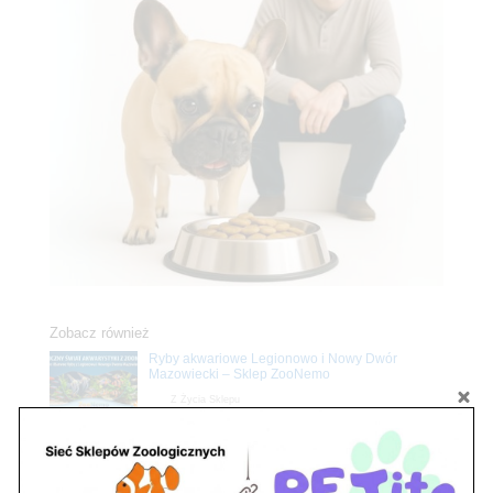
Zobacz również
Ryby akwariowe Legionowo i Nowy Dwór
Mazowiecki – Sklep ZooNemo
Z Życia Sklepu
Stwórz podwodne arcydzieło: Najpiękniejsze
rośliny akwariowe w ZooNemo – Legionowo i
Nowy Dwór Mazowiecki
Z Życia Sklepu