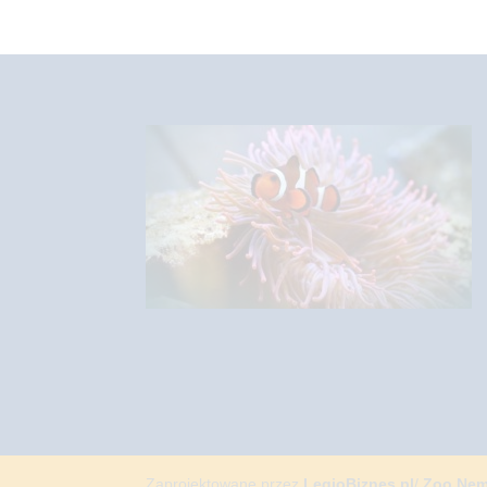
Zaprojektowane przez
LegioBiznes.pl
/
Zoo Ne