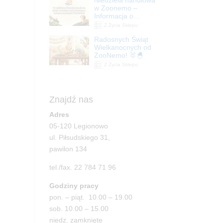
| ZooNemo
w Zoonemo –
Informacja o
godzinach otwarcia
Z Życia Sklepu
Radosnych Świąt
Wielkanocnych od
ZooNemo! 🐰🐣
Z Życia Sklepu
Znajdź nas
Adres
05-120 Legionowo
ul. Piłsudskiego 31,
pawilon 134
tel./fax. 22 784 71 96
Godziny pracy
pon. – piąt. 10.00 – 19.00
sob. 10.00 – 15.00
niedz. zamknięte