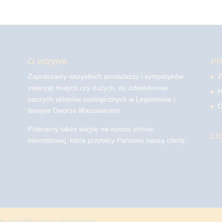
O witrynie
P
Zapraszamy wszystkich posiadaczy i sympatyków
Z
zwierząt małych czy dużych, do odwiedzenia
H
naszych sklepów zoologicznych w Legionowie i
C
Nowym Dworze Mazowieckim
Polecamy także wizytę na naszej stronie
Li
internetowej, która przybliży Państwu naszą ofertę.
mo
wszelkie prawa zastrzeżone