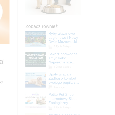
Zobacz również
Ryby akwariowe
Legionowo i Nowy
Dwór Mazowiecki –
Sklep ZooNemo
Z Życia Sklepu
Stwórz podwodne
arcydzieło:
a!
Najpiękniejsze
rośliny akwariowe
Z Życia Sklepu
w ZooNemo –
Upały wracają!
Legionowo i Nowy
Zadbaj o komfort
Dwór Mazowiecki
sy
swojego pupila z
matami
ą
Promocje
chłodzącymi
Petito Pet Shop –
ZooNemo
Internetowy Sklep
Zoologiczny
Online! Wszystko
Z Życia Sklepu
Dla Twojego Pupila
Niedziela handlowa