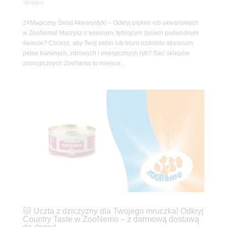
sklepu
24Magiczny Świat Akwarystyki – Odkryj piękno ryb akwariowych
w ZooNemo! Marzysz o własnym, tętniącym życiem podwodnym
świecie? Chcesz, aby Twój salon lub biuro ozdobiło akwarium
pełne barwnych, zdrowych i energicznych ryb? Sieć sklepów
zoologicznych ZooNemo to miejsce...
🐱 Uczta z dziczyzny dla Twojego mruczka! Odkryj
Country Taste w ZooNemo – z darmową dostawą