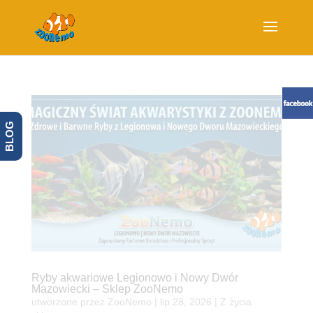
BLOG
Ryby akwariowe Legionowo i Nowy Dwór
Mazowiecki – Sklep ZooNemo
utworzone przez
ZooNemo
|
lip 28, 2026
|
Z życia