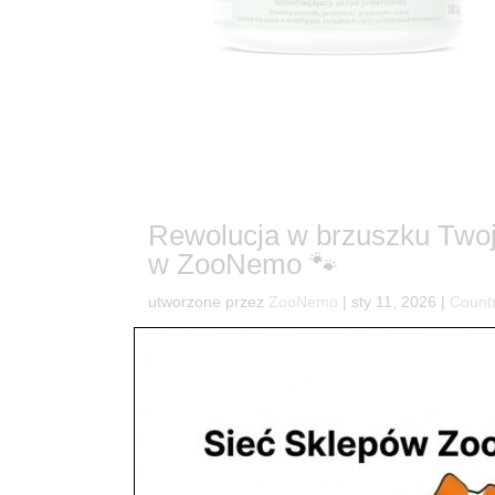
Rewolucja w brzuszku Twoje
w ZooNemo 🐾
utworzone przez
ZooNemo
|
sty 11, 2026
|
Count
11Twój pupil miewa „brzuszkowe rewolucje”? Czas
zwierzak to taki, który czuje się lekko i ma energ
odebrać radość naszym...