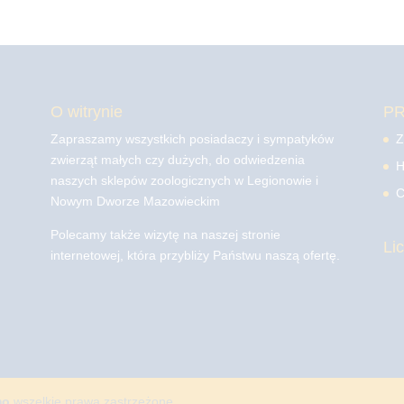
O witrynie
P
Zapraszamy wszystkich posiadaczy i sympatyków
Z
zwierząt małych czy dużych, do odwiedzenia
H
naszych sklepów zoologicznych w Legionowie i
C
Nowym Dworze Mazowieckim
Polecamy także wizytę na naszej stronie
Li
internetowej, która przybliży Państwu naszą ofertę.
mo
wszelkie prawa zastrzeżone