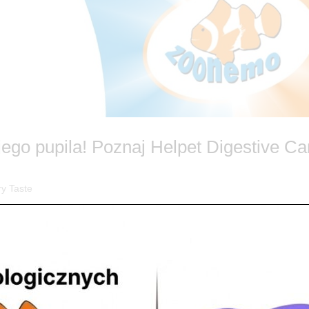
go pupila! Poznaj Helpet Digestive Ca
ry Taste
 na naturalne wsparcie od Helpet! 🐶🐱 Każdy opiekun wie, że szczęśl
ię do zabawy. Niestety, biegunki, gazy czy brak apetytu potrafią skutecz