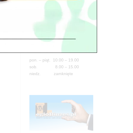
Adres
05-100 Nowy Dwór Mazowiecki
ul. Leśna 2
tel. 503 900 215
Godziny pracy
pon. – piąt. 10.00 – 19.00
sob. 8.00 – 15.00
niedz. zamknięte