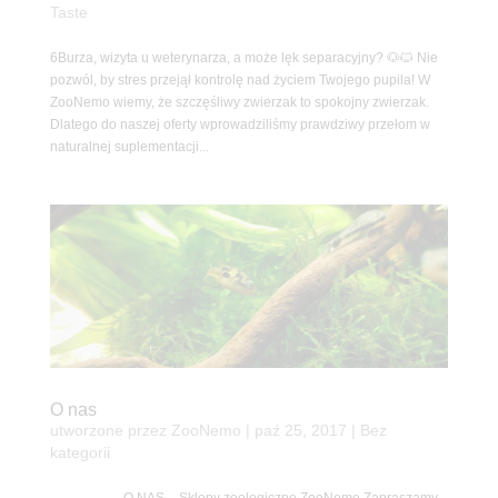
Taste
6Burza, wizyta u weterynarza, a może lęk separacyjny? 🐶🐱 Nie
pozwól, by stres przejął kontrolę nad życiem Twojego pupila! W
ZooNemo wiemy, że szczęśliwy zwierzak to spokojny zwierzak.
Dlatego do naszej oferty wprowadziliśmy prawdziwy przełom w
naturalnej suplementacji...
O nas
utworzone przez
ZooNemo
|
paź 25, 2017
| Bez
kategorii
O NAS – Sklepy zoologiczne ZooNemo Zapraszamy