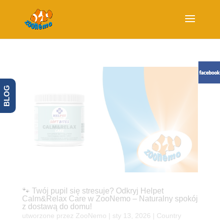
BLOG
🐾 Twój pupil się stresuje? Odkryj Helpet
Calm&Relax Care w ZooNemo – Naturalny spokój
z dostawą do domu!
utworzone przez
ZooNemo
|
sty 13, 2026
|
Country