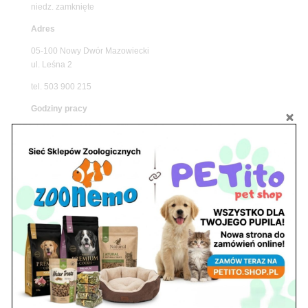
niedz. zamknięte
Adres
05-100 Nowy Dwór Mazowiecki
ul. Leśna 2
tel. 503 900 215
Godziny pracy
pon. – piąt. 10.00 – 19.00
sob. 8.00 – 15.00
niedz. zamknięte