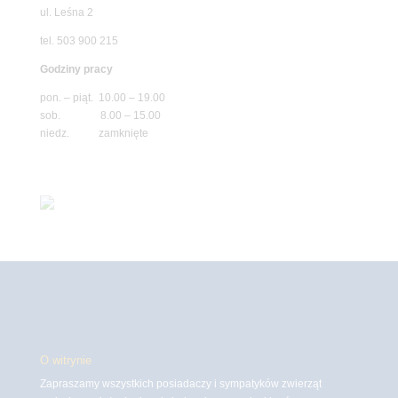
ul. Leśna 2
tel. 503 900 215
Godziny pracy
pon. – piąt. 10.00 – 19.00
sob. 8.00 – 15.00
niedz. zamknięte
O witrynie
Zapraszamy wszystkich posiadaczy i sympatyków zwierząt