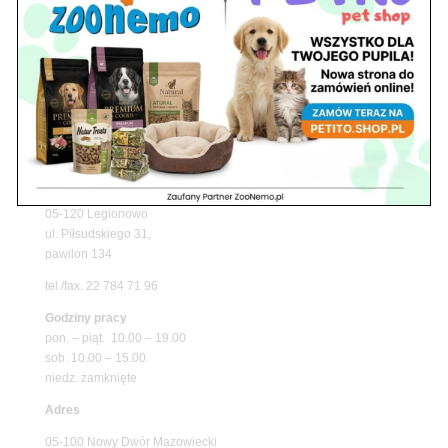
z matami chłodzącymi ZooNemo
Promocje
Petito Pet Shop – Internetowy Sklep Zoologiczny
Online! Wszystko Dla Twojego Pupila | ZooNemo
Z Życia Sklepu
Znajdź nas
Adres
05-120 Legionowo
ul. Piłsudskiego 31,
pawilon 134
tel./fax. 22 784 71 96
Godziny pracy
pon. – piąt. 10.00 – 19.00
sob. 10.00 – 15.00
niedz. zamknięte
Adres
05-100 Nowy Dwór Mazowiecki