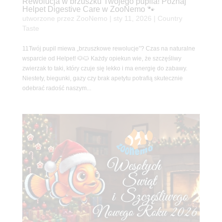
Rewolucja w brzuszku Twojego pupila! Poznaj
Helpet Digestive Care w ZooNemo 🐾
utworzone przez
ZooNemo
|
sty 11, 2026
|
Country
Taste
11Twój pupil miewa „brzuszkowe rewolucje”? Czas na naturalne
wsparcie od Helpet! 🐶🐱 Każdy opiekun wie, że szczęśliwy
zwierzak to taki, który czuje się lekko i ma energię do zabawy.
Niestety, biegunki, gazy czy brak apetytu potrafią skutecznie
odebrać radość naszym...