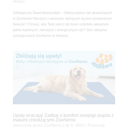
sklepu
24Magiczny Świat Akwarystyki – Odkryj piękno ryb akwariowych
w ZooNemo! Marzysz o własnym, tętniącym życiem podwodnym
świecie? Chcesz, aby Twój salon lub biuro ozdobiło akwarium
pełne barwnych, zdrowych i energicznych ryb? Sieć sklepów
zoologicznych ZooNemo to miejsce...
Upały wracają! Zadbaj o komfort swojego pupila z
matami chłodzącymi ZooNemo
utworzone przez
ZooNemo
|
lip 9, 2026
|
Promocje