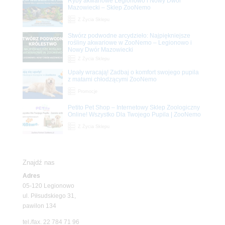
Ryby akwariowe Legionowo i Nowy Dwór
Mazowiecki – Sklep ZooNemo
Z Życia Sklepu
Stwórz podwodne arcydzieło: Najpiękniejsze
rośliny akwariowe w ZooNemo – Legionowo i
Nowy Dwór Mazowiecki
Z Życia Sklepu
Upały wracają! Zadbaj o komfort swojego pupila
z matami chłodzącymi ZooNemo
Promocje
Petito Pet Shop – Internetowy Sklep Zoologiczny
Online! Wszystko Dla Twojego Pupila | ZooNemo
Z Życia Sklepu
Znajdź nas
Adres
05-120 Legionowo
ul. Piłsudskiego 31,
pawilon 134
tel./fax. 22 784 71 96