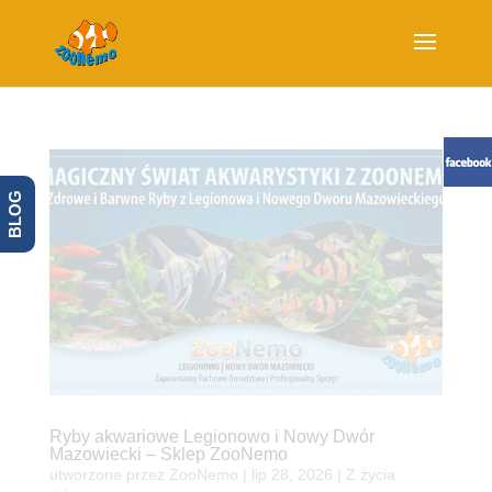
BLOG
Ryby akwariowe Legionowo i Nowy Dwór
Mazowiecki – Sklep ZooNemo
utworzone przez
ZooNemo
|
lip 28, 2026
|
Z życia