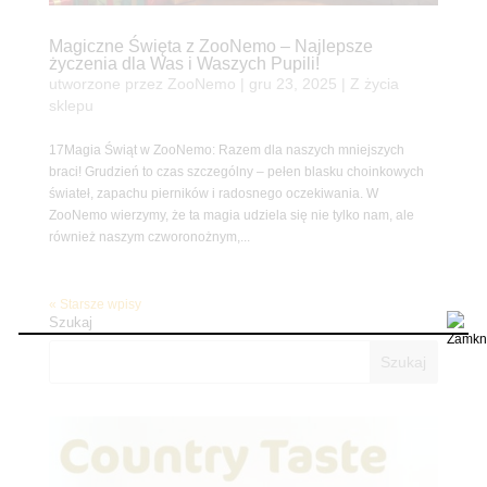
Magiczne Święta z ZooNemo – Najlepsze
życzenia dla Was i Waszych Pupili!
utworzone przez
ZooNemo
|
gru 23, 2025
|
Z życia
sklepu
17Magia Świąt w ZooNemo: Razem dla naszych mniejszych
braci! Grudzień to czas szczególny – pełen blasku choinkowych
świateł, zapachu pierników i radosnego oczekiwania. W
ZooNemo wierzymy, że ta magia udziela się nie tylko nam, ale
również naszym czworonożnym,...
« Starsze wpisy
Szukaj