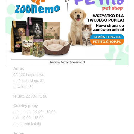
Upały wracają! Zadbaj o komfort swojego pupila
z matami chłodzącymi ZooNemo
Promocje
Petito Pet Shop – Internetowy Sklep Zoologiczny
Online! Wszystko Dla Twojego Pupila | ZooNemo
Z Życia Sklepu
Znajdź nas
Adres
05-120 Legionowo
ul. Piłsudskiego 31,
pawilon 134
tel./fax. 22 784 71 96
Godziny pracy
pon. – piąt. 10.00 – 19.00
sob. 10.00 – 15.00
niedz. zamknięte
Adres