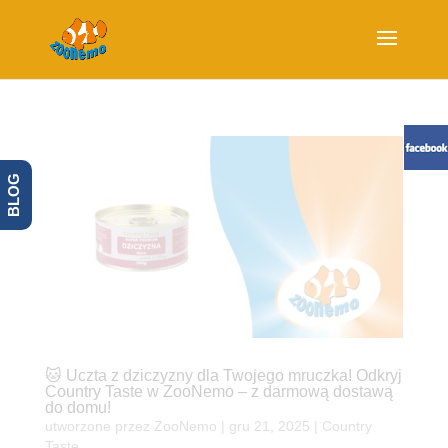
BLOG
🐱 Uczta z dziczyzny dla Twojego mruczka! Odkryj
Country Taste w ZooNemo – z darmową dostawą
do domu!
utworzone przez
ZooNemo
|
gru 21, 2025
|
Country
Taste