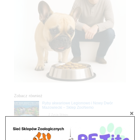
Zobacz również
Ryby akwariowe Legionowo i Nowy Dwór
Mazowiecki – Sklep ZooNemo
Z Życia Sklepu
Stwórz podwodne arcydzieło: Najpiękniejsze
rośliny akwariowe w ZooNemo – Legionowo i
Nowy Dwór Mazowiecki
Z Życia Sklepu