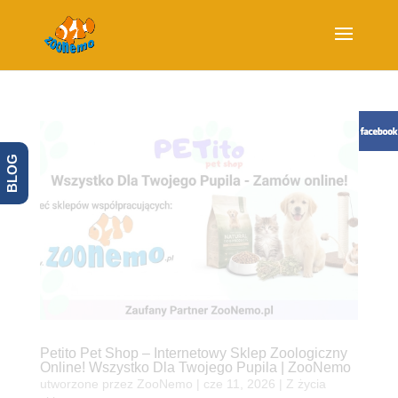
BLOG
Petito Pet Shop – Internetowy Sklep Zoologiczny
Online! Wszystko Dla Twojego Pupila | ZooNemo
utworzone przez
ZooNemo
|
cze 11, 2026
|
Z życia