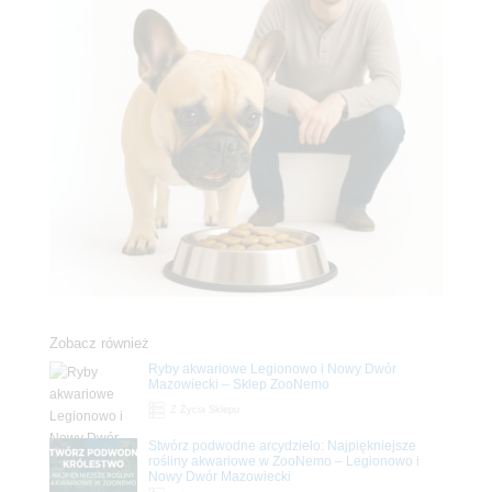
Zobacz również
Ryby akwariowe Legionowo i Nowy Dwór
Mazowiecki – Sklep ZooNemo
Z Życia Sklepu
Stwórz podwodne arcydzieło: Najpiękniejsze
rośliny akwariowe w ZooNemo – Legionowo i
Nowy Dwór Mazowiecki