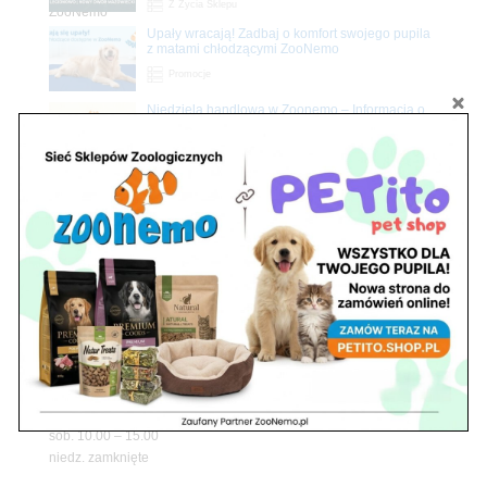
Z Życia Sklepu
Upały wracają! Zadbaj o komfort swojego pupila
z matami chłodzącymi ZooNemo
Promocje
Niedziela handlowa w Zoonemo – Informacja o
godzinach otwarcia
Z Życia Sklepu
Znajdź nas
Adres
05-120 Legionowo
ul. Piłsudskiego 31,
pawilon 134
tel./fax. 22 784 71 96
Godziny pracy
pon. – piąt. 10.00 – 19.00
sob. 10.00 – 15.00
niedz. zamknięte