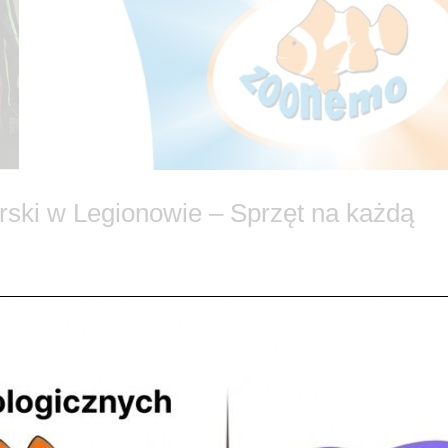
rski w Legionowie – Sprzęt na każdą
Niezależnie od tego, czy jesteś pasjonatem spinningu, spławika, czy
ego – w ZooNemo w Legionowie mamy wszystko, czego potrzebujesz, 