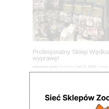
Profesjonalny Sklep Wędka
wyprawę!
utworzone przez
ZooNemo
|
lut 13, 2026
|
Usługi
104Sezon wędkarski w ZooNemo trwa cały rok! 🎣 
właśnie przygotowujesz się do sezonu podlodow
każda wyprawa nad wodę zakończyła się...