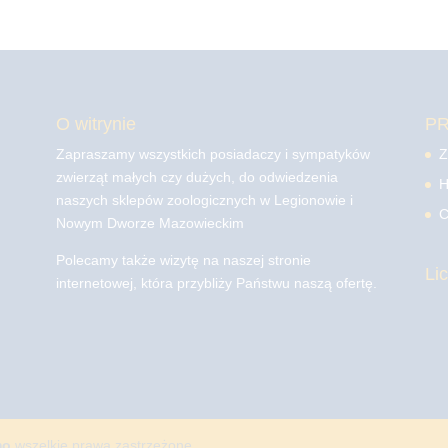
O witrynie
P
Zapraszamy wszystkich posiadaczy i sympatyków
Z
zwierząt małych czy dużych, do odwiedzenia
H
naszych sklepów zoologicznych w Legionowie i
C
Nowym Dworze Mazowieckim
Polecamy także wizytę na naszej stronie
Li
internetowej, która przybliży Państwu naszą ofertę.
mo
wszelkie prawa zastrzeżone