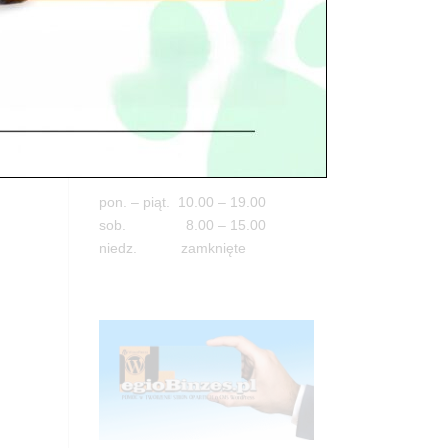
Adres
05-100 Nowy Dwór Mazowiecki
ul. Leśna 2
tel. 503 900 215
Godziny pracy
pon. – piąt. 10.00 – 19.00
sob. 8.00 – 15.00
niedz. zamknięte