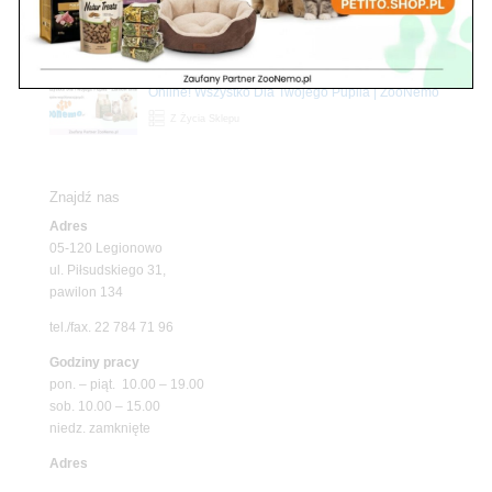
Upały wracają! Zadbaj o komfort swojego pupila
z matami chłodzącymi ZooNemo
Promocje
Petito Pet Shop – Internetowy Sklep Zoologiczny
Online! Wszystko Dla Twojego Pupila | ZooNemo
Z Życia Sklepu
Znajdź nas
Adres
05-120 Legionowo
ul. Piłsudskiego 31,
pawilon 134
tel./fax. 22 784 71 96
Godziny pracy
pon. – piąt. 10.00 – 19.00
sob. 10.00 – 15.00
niedz. zamknięte
Adres