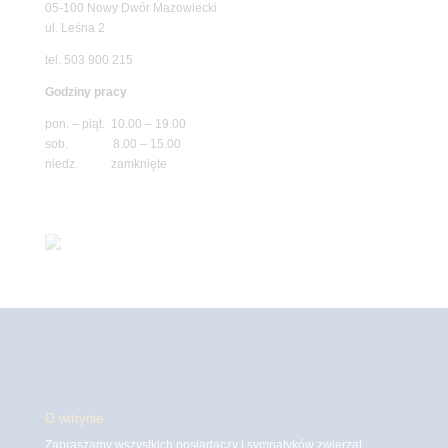
05-100 Nowy Dwór Mazowiecki
ul. Leśna 2
tel. 503 900 215
Godziny pracy
pon. – piąt. 10.00 – 19.00
sob. 8.00 – 15.00
niedz. zamknięte
O witrynie
Zapraszamy wszystkich posiadaczy i sympatyków zwierząt