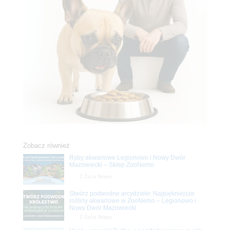
Zobacz również
Ryby akwariowe Legionowo i Nowy Dwór
Mazowiecki – Sklep ZooNemo
Z Życia Sklepu
Stwórz podwodne arcydzieło: Najpiękniejsze
rośliny akwariowe w ZooNemo – Legionowo i
Nowy Dwór Mazowiecki
Z Życia Sklepu