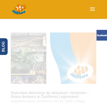
BLOG
Naturalne dekoracje do akwarium i terrarium –
Nowa dostawa w ZooNemo Legionowo!
utworzone przez
ZooNemo
|
lut 13, 2026
|
Usługi