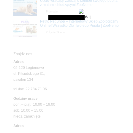
Upały wracają! Zadbaj o komfort swojego pupila
z matami chłodzącymi ZooNemo
Promocje
Petito Pet Shop – Internetowy Sklep Zoologiczny
Online! Wszystko Dla Twojego Pupila | ZooNemo
Z Życia Sklepu
Znajdź nas
Adres
05-120 Legionowo
ul. Piłsudskiego 31,
pawilon 134
tel./fax. 22 784 71 96
Godziny pracy
pon. – piąt. 10.00 – 19.00
sob. 10.00 – 15.00
niedz. zamknięte
Adres