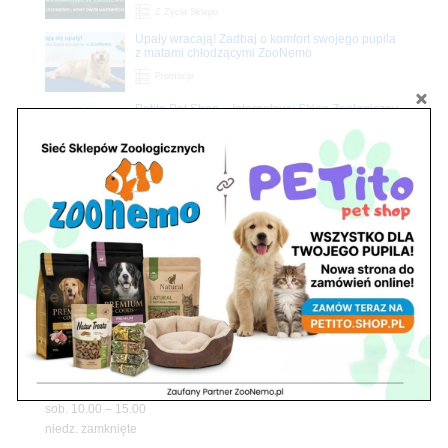
Z Życia Sklepu
Upały wracają! Zadbaj o komfort swojego pupila
z matami chłodzącymi ZooNemo
Promocje
Petito Pet Shop – Internetowy Sklep Zoologiczny
Online! Wszystko Dla Twojego Pupila | ZooNemo
Z Życia Sklepu
Znajdź nas
Adres
05-120 Legionowo
ul. Piłsudskiego 31,
pawilon 134
tel./fax. 22 784 71 96
Godziny pracy
pon. – piąt. 10.00 – 19.00
sob. 10.00 – 15.00
niedz. zamknięte