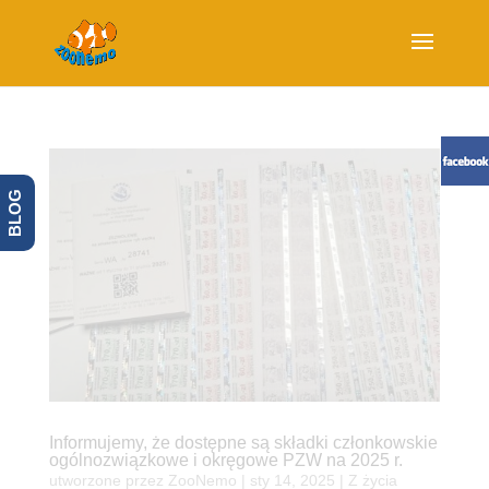
BLOG
Informujemy, że dostępne są składki członkowskie
ogólnozwiązkowe i okręgowe PZW na 2025 r.
utworzone przez
ZooNemo
|
sty 14, 2025
|
Z życia