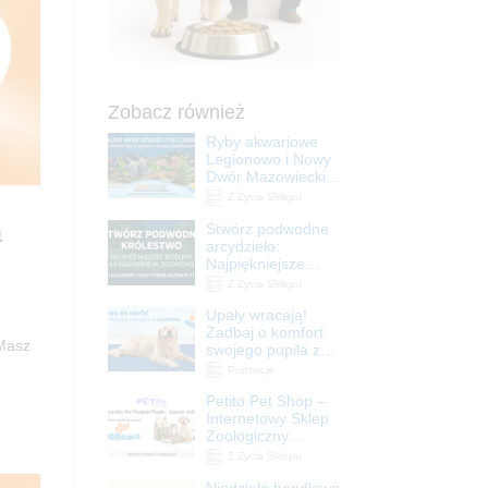
Zobacz również
Ryby akwariowe
Legionowo i Nowy
Dwór Mazowiecki –
Sklep ZooNemo
Z Życia Sklepu
a
Stwórz podwodne
arcydzieło:
Najpiękniejsze
rośliny akwariowe
Z Życia Sklepu
w ZooNemo –
Upały wracają!
Legionowo i Nowy
Zadbaj o komfort
Dwór Mazowiecki
 Masz
swojego pupila z
matami
Promocje
chłodzącymi
Petito Pet Shop –
ZooNemo
Internetowy Sklep
Zoologiczny
Online! Wszystko
Z Życia Sklepu
Dla Twojego Pupila
Niedziela handlowa