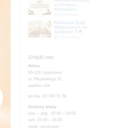
| ZooNemo
w Zoonemo –
Informacja o
godzinach otwarcia
Z Życia Sklepu
Radosnych Świąt
Wielkanocnych od
ZooNemo! 🐰🐣
Z Życia Sklepu
Znajdź nas
Adres
05-120 Legionowo
ul. Piłsudskiego 31,
pawilon 134
tel./fax. 22 784 71 96
Godziny pracy
pon. – piąt. 10.00 – 19.00
sob. 10.00 – 15.00
niedz. zamknięte