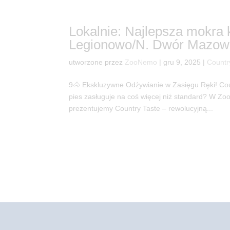
Lokalnie: Najlepsza mokra
Legionowo/N. Dwór Mazowi
utworzone przez
ZooNemo
|
gru 9, 2025
|
Countr
9🐴 Ekskluzywne Odżywianie w Zasięgu Ręki! C
pies zasługuje na coś więcej niż standard? W Z
prezentujemy Country Taste – rewolucyjną...