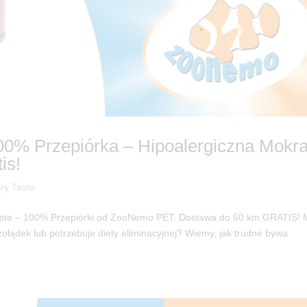
0% Przepiórka – Hipoalergiczna Mokr
is!
ry Taste
Taste – 100% Przepiórki od ZooNemo PET. Dostawa do 60 km GRATIS!
żołądek lub potrzebuje diety eliminacyjnej? Wiemy, jak trudne bywa