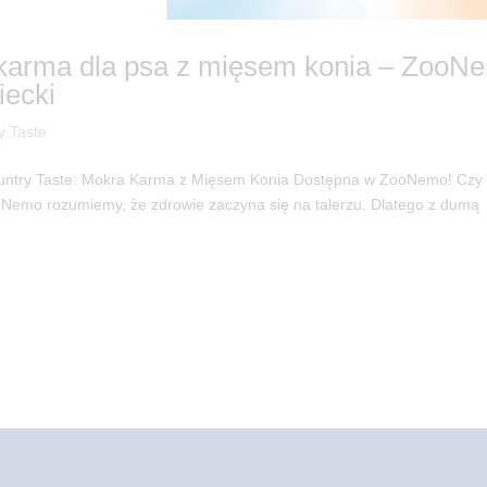
 karma dla psa z mięsem konia – ZooN
ecki
y Taste
ountry Taste: Mokra Karma z Mięsem Konia Dostępna w ZooNemo! Czy
ooNemo rozumiemy, że zdrowie zaczyna się na talerzu. Dlatego z dumą