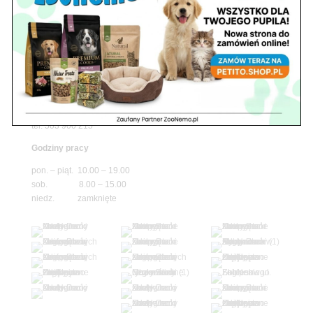
Godziny pracy
pon. – piąt. 10.00 – 19.00
sob. 10.00 – 15.00
niedz. zamknięte
Adres
05-100 Nowy Dwór Mazowiecki
ul. Leśna 2
tel. 503 900 215
Godziny pracy
pon. – piąt. 10.00 – 19.00
sob. 8.00 – 15.00
niedz. zamknięte