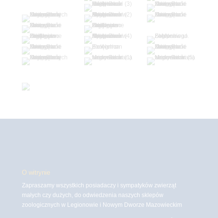
O witrynie
Zapraszamy wszystkich posiadaczy i sympatyków zwierząt
małych czy dużych, do odwiedzenia naszych sklepów
zoologicznych w Legionowie i Nowym Dworze Mazowieckim