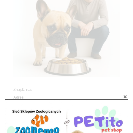
Znajdź nas
Adres
05-120 Legionowo
ul. Piłsudskiego 31,
pawilon 134
tel./fax. 22 784 71 96