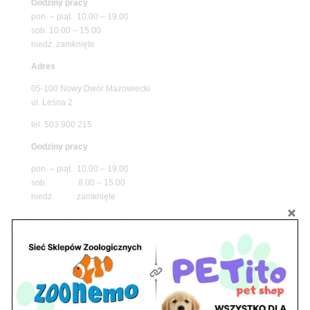
Godziny pracy
pon. – piąt. 10.00 – 19.00
sob. 10.00 – 15.00
niedz. zamknięte
Adres
05-100 Nowy Dwór Mazowiecki
ul. Leśna 2
tel. 503 900 215
Godziny pracy
pon. – piąt. 10.00 – 19.00
sob. 8.00 – 15.00
niedz. zamknięte