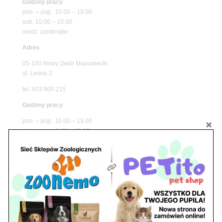
Godziny pracy
pon. – piąt. 10.00 – 19.00
sob. 10.00 – 15.00
niedz. zamknięte
Adres
05-100 Nowy Dwór Mazowiecki
ul. Leśna 2
tel. 503 900 215
Godziny pracy
pon. – piąt. 10.00 – 19.00
sob. 8.00 – 15.00
niedz. zamknięte