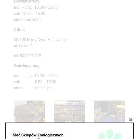
Godziny pracy
pon. – piąt. 10.00 – 19.00
sob. 10.00 – 15.00
niedz. zamknięte
Adres
05-100 Nowy Dwór Mazowiecki
ul. Leśna 2
tel. 503 900 215
Godziny pracy
pon. – piąt. 10.00 – 19.00
sob. 8.00 – 15.00
niedz. zamknięte