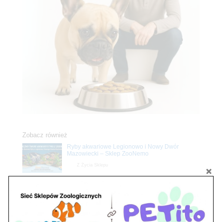
Zobacz również
Ryby akwariowe Legionowo i Nowy Dwór
Mazowiecki – Sklep ZooNemo
Z Życia Sklepu
Stwórz podwodne arcydzieło: Najpiękniejsze
rośliny akwariowe w ZooNemo – Legionowo i
Nowy Dwór Mazowiecki
Z Życia Sklepu
Upały wracają! Zadbaj o komfort swojego pupila