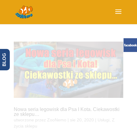
BLOG
Nowa seria legowisk dla Psa I Kota. Ciekawostki
ze sklepu…
utworzone przez
ZooNemo
|
sie 20, 2020
|
Usługi
,
Z
życia sklepu