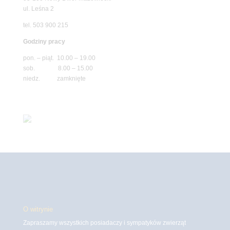
ul. Leśna 2
tel. 503 900 215
Godziny pracy
pon. – piąt. 10.00 – 19.00
sob. 8.00 – 15.00
niedz. zamknięte
O witrynie
Zapraszamy wszystkich posiadaczy i sympatyków zwierząt