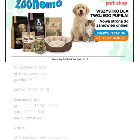
z matami chłodzącymi ZooNemo
Promocje
Petito Pet Shop – Internetowy Sklep Zoologiczny
Online! Wszystko Dla Twojego Pupila | ZooNemo
Z Życia Sklepu
Znajdź nas
Adres
05-120 Legionowo
ul. Piłsudskiego 31,
pawilon 134
tel./fax. 22 784 71 96
Godziny pracy
pon. – piąt. 10.00 – 19.00
sob. 10.00 – 15.00
niedz. zamknięte
Adres
05-100 Nowy Dwór Mazowiecki