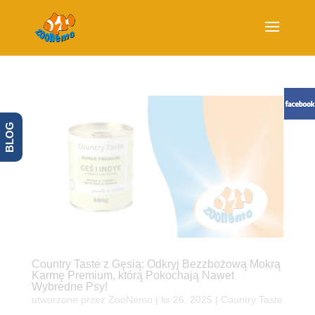
BLOG
Country Taste z Gęsią: Odkryj Bezzbożową Mokrą
Karmę Premium, którą Pokochają Nawet
Wybredne Psy!
utworzone przez
ZooNemo
|
lis 26, 2025
|
Country Taste