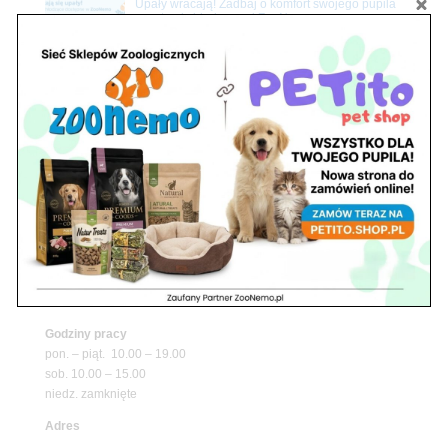
Upały wracają! Zadbaj o komfort swojego pupila
z matami chłodzącymi ZooNemo
Promocje
Petito Pet Shop – Internetowy Sklep Zoologiczny
Online! Wszystko Dla Twojego Pupila | ZooNemo
Z Życia Sklepu
Znajdź nas
Adres
05-120 Legionowo
ul. Piłsudskiego 31,
pawilon 134
tel./fax. 22 784 71 96
Godziny pracy
pon. – piąt. 10.00 – 19.00
sob. 10.00 – 15.00
niedz. zamknięte
Adres