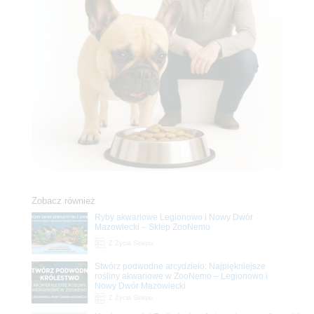
Zobacz również
Ryby akwariowe Legionowo i Nowy Dwór
Mazowiecki – Sklep ZooNemo
Z Życia Sklepu
Stwórz podwodne arcydzieło: Najpiękniejsze
rośliny akwariowe w ZooNemo – Legionowo i
Nowy Dwór Mazowiecki
Z Życia Sklepu