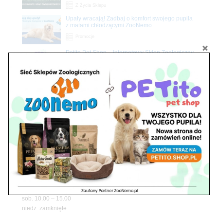
Z Życia Sklepu
Upały wracają! Zadbaj o komfort swojego pupila
z matami chłodzącymi ZooNemo
Promocje
Petito Pet Shop – Internetowy Sklep Zoologiczny
Online! Wszystko Dla Twojego Pupila | ZooNemo
Z Życia Sklepu
Znajdź nas
Adres
05-120 Legionowo
ul. Piłsudskiego 31,
pawilon 134
tel./fax. 22 784 71 96
Godziny pracy
pon. – piąt. 10.00 – 19.00
sob. 10.00 – 15.00
niedz. zamknięte