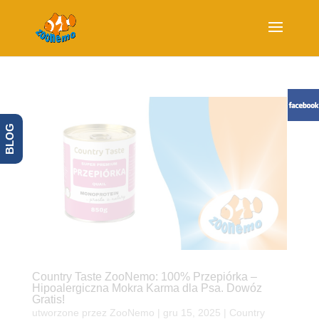
BLOG
Country Taste ZooNemo: 100% Przepiórka –
Hipoalergiczna Mokra Karma dla Psa. Dowóz
Gratis!
utworzone przez
ZooNemo
|
gru 15, 2025
|
Country