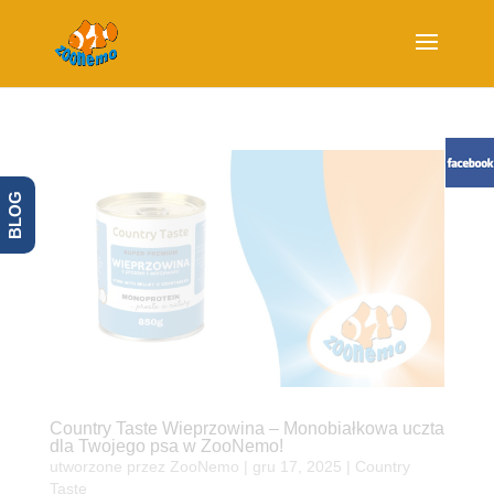
BLOG
Country Taste Wieprzowina – Monobiałkowa uczta
dla Twojego psa w ZooNemo!
utworzone przez
ZooNemo
|
gru 17, 2025
|
Country
Taste