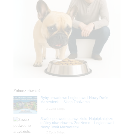
Zobacz również
Ryby akwariowe Legionowo i Nowy Dwór
Mazowiecki – Sklep ZooNemo
Z Życia Sklepu
Stwórz podwodne arcydzieło: Najpiękniejsze
rośliny akwariowe w ZooNemo – Legionowo i
Nowy Dwór Mazowiecki
Z Życia Sklepu