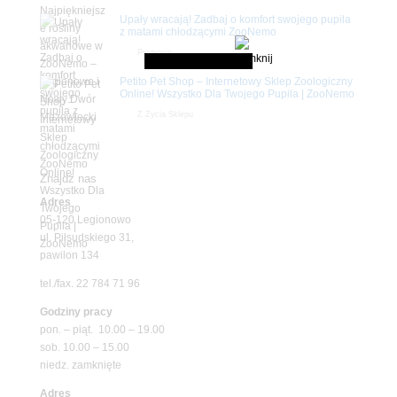
Upały wracają! Zadbaj o komfort swojego pupila
z matami chłodzącymi ZooNemo
Promocje
Petito Pet Shop – Internetowy Sklep Zoologiczny
Online! Wszystko Dla Twojego Pupila | ZooNemo
Z Życia Sklepu
Znajdź nas
Adres
05-120 Legionowo
ul. Piłsudskiego 31,
pawilon 134
tel./fax. 22 784 71 96
Godziny pracy
pon. – piąt. 10.00 – 19.00
sob. 10.00 – 15.00
niedz. zamknięte
Adres