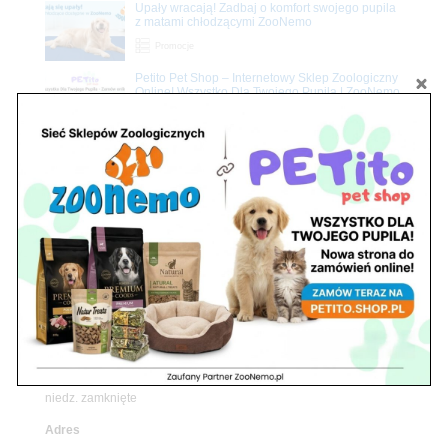
Upały wracają! Zadbaj o komfort swojego pupila
z matami chłodzącymi ZooNemo
Promocje
Petito Pet Shop – Internetowy Sklep Zoologiczny
Online! Wszystko Dla Twojego Pupila | ZooNemo
Z Życia Sklepu
Znajdź nas
Adres
05-120 Legionowo
ul. Piłsudskiego 31,
pawilon 134
tel./fax. 22 784 71 96
Godziny pracy
pon. – piąt. 10.00 – 19.00
sob. 10.00 – 15.00
niedz. zamknięte
Adres