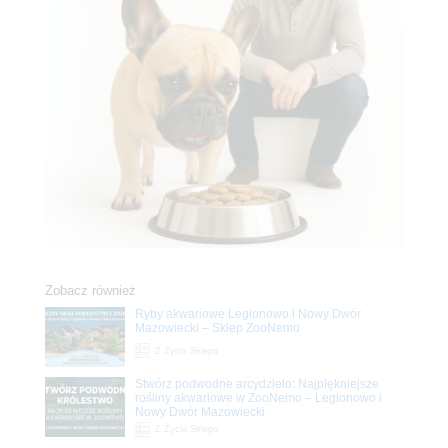
Zobacz również
Ryby akwariowe Legionowo i Nowy Dwór
Mazowiecki – Sklep ZooNemo
Z Życia Sklepu
Stwórz podwodne arcydzieło: Najpiękniejsze
rośliny akwariowe w ZooNemo – Legionowo i
Nowy Dwór Mazowiecki
Z Życia Sklepu