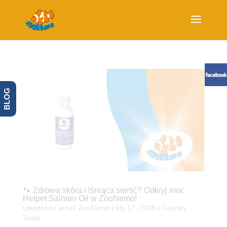
BLOG
🐾 Zdrowa skóra i lśniąca sierść? Odkryj moc
Helpet Salmon Oil w ZooNemo!
utworzone przez
ZooNemo
|
sty 17, 2026
|
Country
Taste