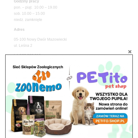
Godziny pracy
pon. – piąt. 10.00 – 19.00
sob. 10.00 – 15.00
niedz. zamknięte
Adres
05-100 Nowy Dwór Mazowiecki
ul. Leśna 2
tel. 503 900 215
Godziny pracy
pon. – piąt. 10.00 – 19.00
sob. 8.00 – 15.00
niedz. zamknięte