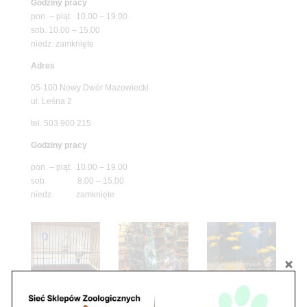
Godziny pracy
pon. – piąt. 10.00 – 19.00
sob. 10.00 – 15.00
niedz. zamknięte
Adres
05-100 Nowy Dwór Mazowiecki
ul. Leśna 2
tel. 503 900 215
Godziny pracy
pon. – piąt. 10.00 – 19.00
sob. 8.00 – 15.00
niedz. zamknięte