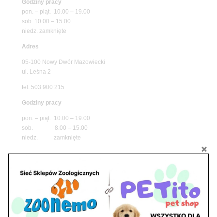
Godziny pracy
pon. – piąt. 10.00 – 19.00
sob. 10.00 – 15.00
niedz. zamknięte
Adres
05-100 Nowy Dwór Mazowiecki
ul. Leśna 2
tel. 503 900 215
Godziny pracy
pon. – piąt. 10.00 – 19.00
sob. 8.00 – 15.00
niedz. zamknięte