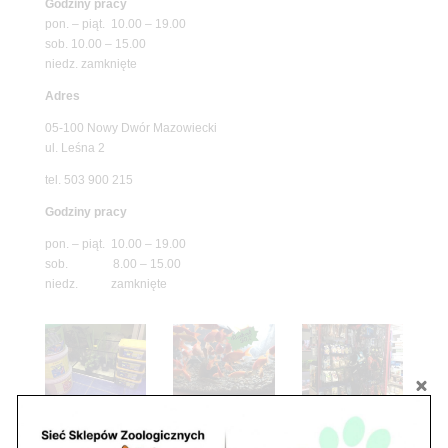
Godziny pracy
pon. – piąt. 10.00 – 19.00
sob. 10.00 – 15.00
niedz. zamknięte
Adres
05-100 Nowy Dwór Mazowiecki
ul. Leśna 2
tel. 503 900 215
Godziny pracy
pon. – piąt. 10.00 – 19.00
sob. 8.00 – 15.00
niedz. zamknięte