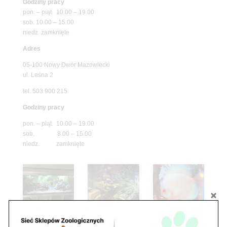
Godziny pracy
pon. – piąt. 10.00 – 19.00
sob. 10.00 – 15.00
niedz. zamknięte
Adres
05-100 Nowy Dwór Mazowiecki
ul. Leśna 2
tel. 503 900 215
Godziny pracy
pon. – piąt. 10.00 – 19.00
sob. 8.00 – 15.00
niedz. zamknięte