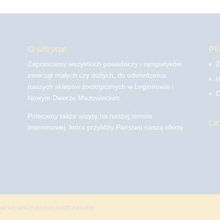
O witrynie
P
Zapraszamy wszystkich posiadaczy i sympatyków
Z
zwierząt małych czy dużych, do odwiedzenia
H
naszych sklepów zoologicznych w Legionowie i
C
Nowym Dworze Mazowieckim
Polecamy także wizytę na naszej stronie
Li
internetowej, która przybliży Państwu naszą ofertę.
mo
wszelkie prawa zastrzeżone