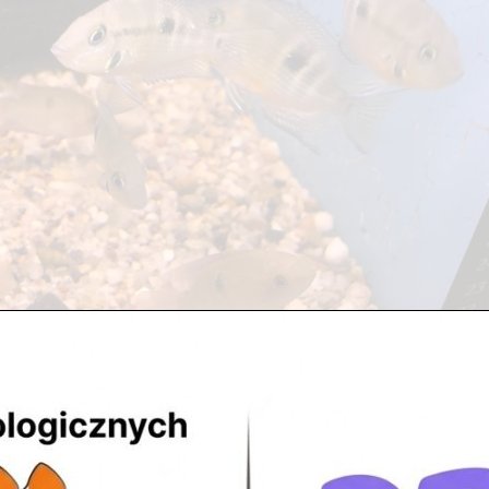
gorii
kitnym Centrum posiadamy: 24 zbiorniki po 56 litrów, 3 zbiorniki 
ne 660 litrów. W naszych akwariach pływa bardzo wiele...