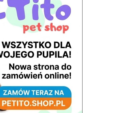
tel. 503 900 215
Godziny pracy
pon. – piąt. 10.00 – 19.00
sob. 8.00 – 15.00
niedz. zamknięte