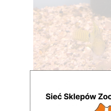
Ryby i rośliny
utworzone przez
ZooNemo
|
lis 4, 2017
| Bez kate
Ryby i rośliny Akwaria W slepie ZooNemo w Błę
litrów, 2 zbiorniki po 200 litrów, akwarium ozdob