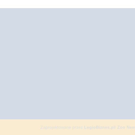
Zaprojektowane przez
LegioBiznes.pl
/
Zoo Ne