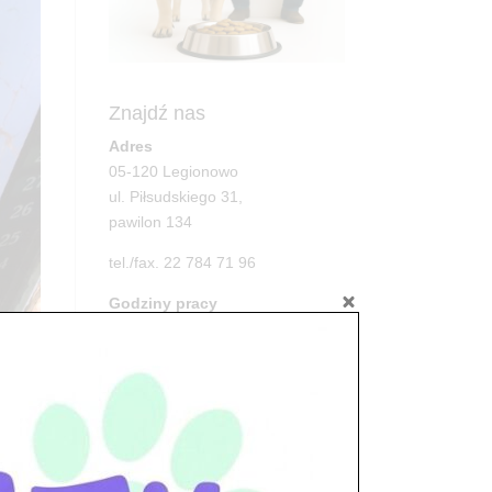
Znajdź nas
Adres
05-120 Legionowo
ul. Piłsudskiego 31,
pawilon 134
tel./fax. 22 784 71 96
Godziny pracy
pon. – piąt. 10.00 – 19.00
sob. 10.00 – 15.00
niedz. zamknięte
Adres
po 112
05-100 Nowy Dwór Mazowiecki
ul. Leśna 2