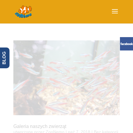
BLOG
Galeria naszych zwierząt
utworzone przez
ZooNemo
|
paź 7, 2018
| Bez kategorii