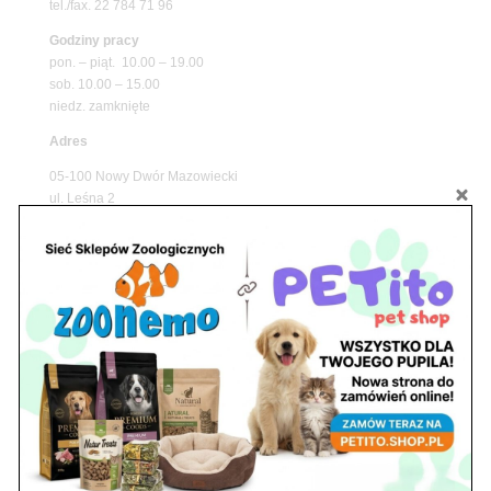
tel./fax. 22 784 71 96
Godziny pracy
pon. – piąt. 10.00 – 19.00
sob. 10.00 – 15.00
niedz. zamknięte
Adres
05-100 Nowy Dwór Mazowiecki
ul. Leśna 2
tel. 503 900 215
Godziny pracy
pon. – piąt. 10.00 – 19.00
sob. 8.00 – 15.00
niedz. zamknięte