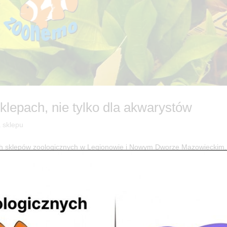
lepach, nie tylko dla akwarystów
a sklepu
 sklepów zoologicznych w Legionowie i Nowym Dworze Mazowieckim.
b akwariowych… Oto część z naszej czwartkowej dostawy w punkcie p