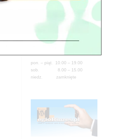
Adres
05-100 Nowy Dwór Mazowiecki
ul. Leśna 2
tel. 503 900 215
Godziny pracy
pon. – piąt. 10.00 – 19.00
sob. 8.00 – 15.00
niedz. zamknięte