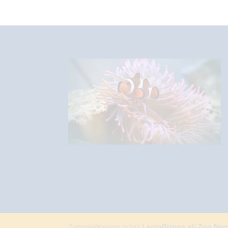
Zaprojektowane przez
LegioBiznes.pl
/
Zoo Ne