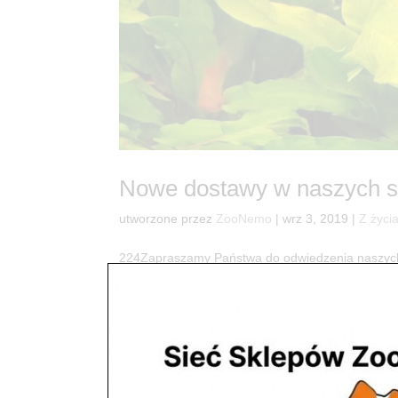
Nowe dostawy w naszych sk
utworzone przez
ZooNemo
|
wrz 3, 2019
|
Z życi
224Zapraszamy Państwa do odwiedzenia naszych
końcem wakacji dotarły do nas nowe dostawy ry
ulicy Sobieskiego 6? I w końcu...