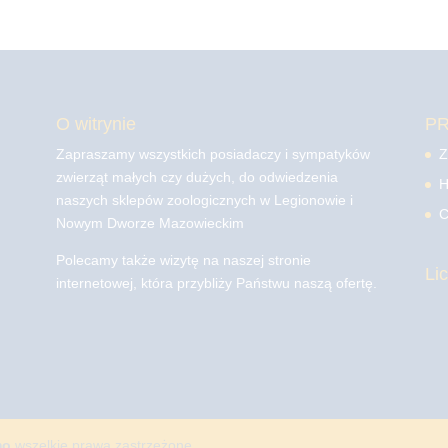
O witrynie
P
Zapraszamy wszystkich posiadaczy i sympatyków
Z
zwierząt małych czy dużych, do odwiedzenia
H
naszych sklepów zoologicznych w Legionowie i
C
Nowym Dworze Mazowieckim
Polecamy także wizytę na naszej stronie
Li
internetowej, która przybliży Państwu naszą ofertę.
mo
wszelkie prawa zastrzeżone