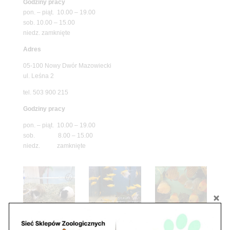
Godziny pracy
pon. – piąt. 10.00 – 19.00
sob. 10.00 – 15.00
niedz. zamknięte
Adres
05-100 Nowy Dwór Mazowiecki
ul. Leśna 2
tel. 503 900 215
Godziny pracy
pon. – piąt. 10.00 – 19.00
sob. 8.00 – 15.00
niedz. zamknięte