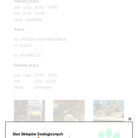
Godziny pracy
pon. – piąt. 10.00 – 19.00
sob. 10.00 – 15.00
niedz. zamknięte
Adres
05-100 Nowy Dwór Mazowiecki
ul. Leśna 2
tel. 503 900 215
Godziny pracy
pon. – piąt. 10.00 – 19.00
sob. 8.00 – 15.00
niedz. zamknięte