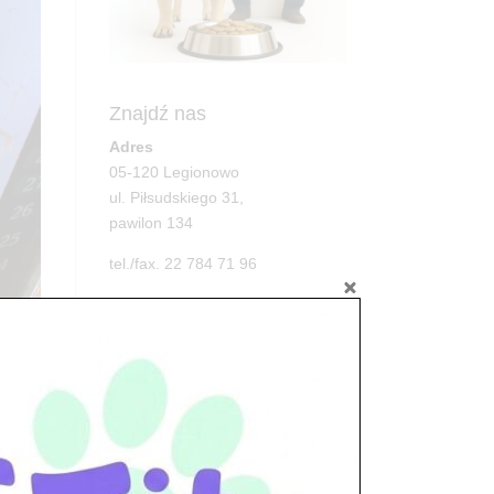
Znajdź nas
Adres
05-120 Legionowo
ul. Piłsudskiego 31,
pawilon 134
tel./fax. 22 784 71 96
Godziny pracy
pon. – piąt. 10.00 – 19.00
sob. 10.00 – 15.00
niedz. zamknięte
Adres
po 112
05-100 Nowy Dwór Mazowiecki
ul. Leśna 2