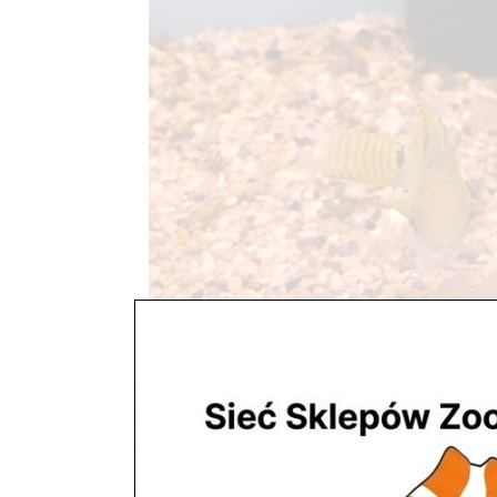
Ryby i rośliny
utworzone przez
ZooNemo
|
lis 4, 2017
| Bez kate
Ryby i rośliny Akwaria W slepie ZooNemo w Błę
litrów, 2 zbiorniki po 200 litrów, akwarium ozdob