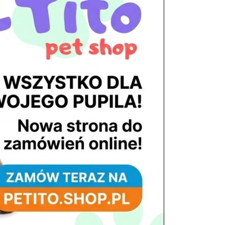
tel. 503 900 215
Godziny pracy
pon. – piąt. 10.00 – 19.00
sob. 8.00 – 15.00
niedz. zamknięte