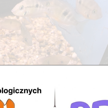
gorii
kitnym Centrum posiadamy: 24 zbiorniki po 56 litrów, 3 zbiorniki 
ne 660 litrów. W naszych akwariach pływa bardzo wiele...