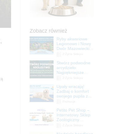
Zobacz również
.
Ryby akwariowe
Legionowo i Nowy
Dwór Mazowiecki –
Sklep ZooNemo
Z Życia Sklepu
Stwórz podwodne
arcydzieło:
Najpiękniejsze
rośliny akwariowe
Z Życia Sklepu
zą
w ZooNemo –
Upały wracają!
Legionowo i Nowy
Zadbaj o komfort
Dwór Mazowiecki
swojego pupila z
matami
Promocje
chłodzącymi
Petito Pet Shop –
ZooNemo
Internetowy Sklep
Zoologiczny
Online! Wszystko
Z Życia Sklepu
Dla Twojego Pupila
Niedziela handlowa