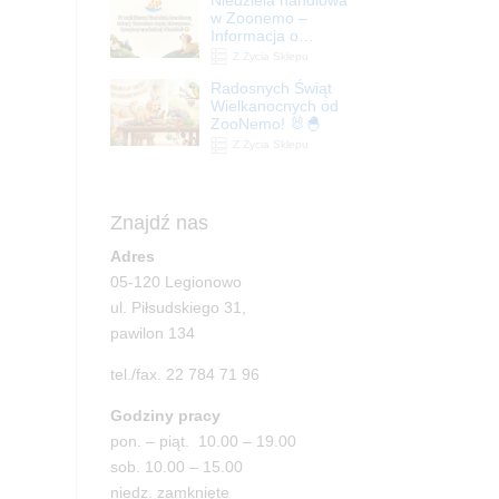
| ZooNemo
w Zoonemo –
Informacja o
godzinach otwarcia
Z Życia Sklepu
Radosnych Świąt
Wielkanocnych od
ZooNemo! 🐰🐣
Z Życia Sklepu
Znajdź nas
Adres
05-120 Legionowo
ul. Piłsudskiego 31,
pawilon 134
tel./fax. 22 784 71 96
Godziny pracy
pon. – piąt. 10.00 – 19.00
sob. 10.00 – 15.00
niedz. zamknięte