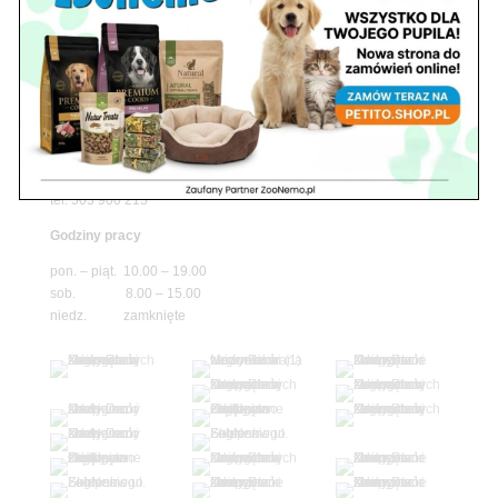
Godziny pracy
pon. – piąt. 10.00 – 19.00
sob. 10.00 – 15.00
niedz. zamknięte
Adres
05-100 Nowy Dwór Mazowiecki
ul. Leśna 2
tel. 503 900 215
Godziny pracy
pon. – piąt. 10.00 – 19.00
sob. 8.00 – 15.00
niedz. zamknięte