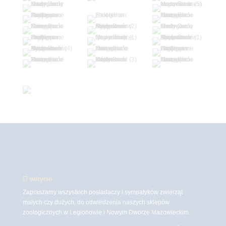
O witrynie
Zapraszamy wszystkich posiadaczy i sympatyków zwierząt
małych czy dużych, do odwiedzenia naszych sklepów
zoologicznych w Legionowie i Nowym Dworze Mazowieckim