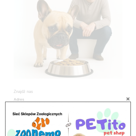
Znajdź nas
Adres
05-120 Legionowo
ul. Piłsudskiego 31,
pawilon 134
tel./fax. 22 784 71 96