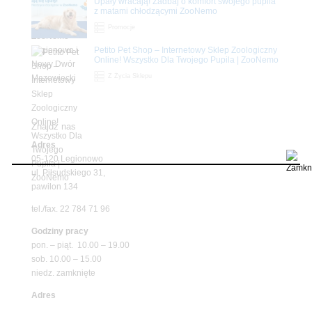
Upały wracają! Zadbaj o komfort swojego pupila
z matami chłodzącymi ZooNemo
Promocje
Petito Pet Shop – Internetowy Sklep Zoologiczny
Online! Wszystko Dla Twojego Pupila | ZooNemo
Z Życia Sklepu
Znajdź nas
Adres
05-120 Legionowo
ul. Piłsudskiego 31,
pawilon 134
tel./fax. 22 784 71 96
Godziny pracy
pon. – piąt. 10.00 – 19.00
sob. 10.00 – 15.00
niedz. zamknięte
Adres