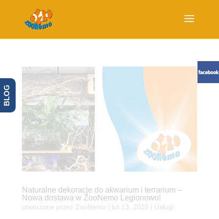
BLOG
Naturalne dekoracje do akwarium i terrarium –
Nowa dostawa w ZooNemo Legionowo!
utworzone przez
ZooNemo
|
lut 13, 2026
|
Usługi