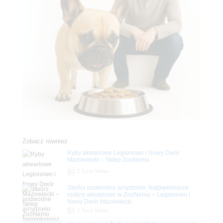
Zobacz również
Ryby akwariowe Legionowo i Nowy Dwór
Mazowiecki – Sklep ZooNemo
Z Życia Sklepu
Stwórz podwodne arcydzieło: Najpiękniejsze
rośliny akwariowe w ZooNemo – Legionowo i
Nowy Dwór Mazowiecki
Z Życia Sklepu