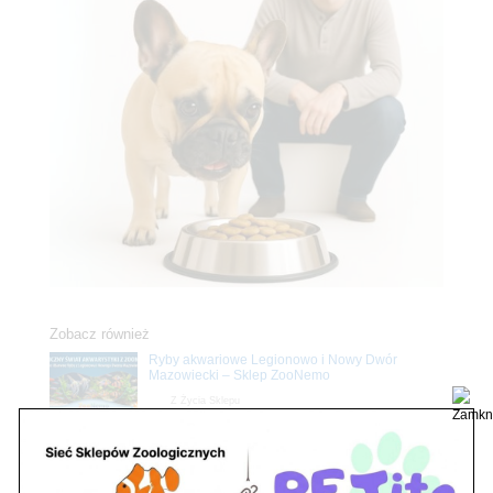
Zobacz również
Ryby akwariowe Legionowo i Nowy Dwór
Mazowiecki – Sklep ZooNemo
Z Życia Sklepu
Stwórz podwodne arcydzieło: Najpiękniejsze
rośliny akwariowe w ZooNemo – Legionowo i
Nowy Dwór Mazowiecki
Z Życia Sklepu