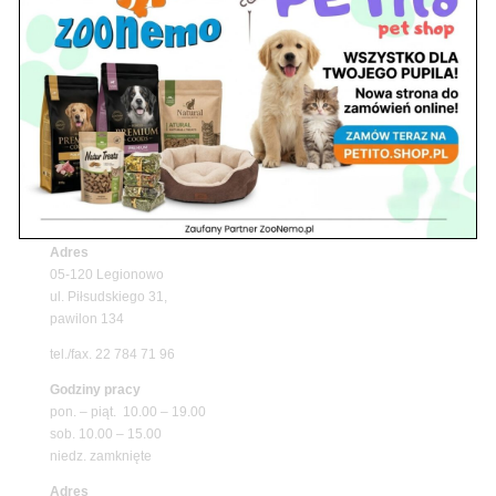
Upały wracają! Zadbaj o komfort swojego pupila
z matami chłodzącymi ZooNemo
Promocje
Petito Pet Shop – Internetowy Sklep Zoologiczny
Online! Wszystko Dla Twojego Pupila | ZooNemo
Z Życia Sklepu
Znajdź nas
Adres
05-120 Legionowo
ul. Piłsudskiego 31,
pawilon 134
tel./fax. 22 784 71 96
Godziny pracy
pon. – piąt. 10.00 – 19.00
sob. 10.00 – 15.00
niedz. zamknięte
Adres