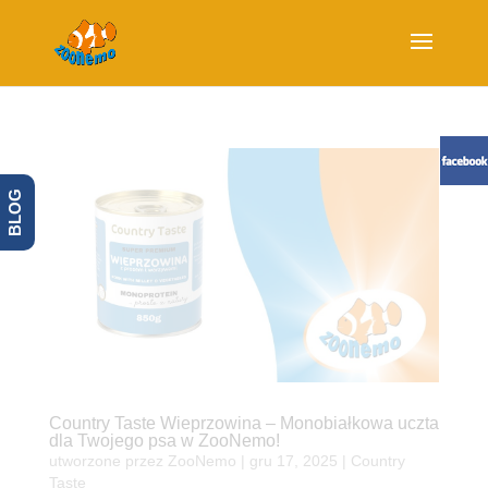
BLOG
Country Taste Wieprzowina – Monobiałkowa uczta
dla Twojego psa w ZooNemo!
utworzone przez
ZooNemo
|
gru 17, 2025
|
Country
Taste