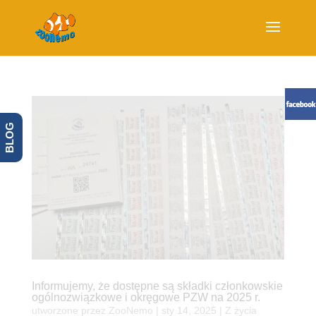
BLOG
Informujemy, że dostępne są składki członkowskie
ogólnozwiązkowe i okręgowe PZW na 2025 r.
utworzone przez
ZooNemo
|
sty 14, 2025
|
Z życia