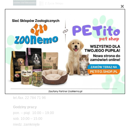
Z Życia Sklepu
Upały wracają! Zadbaj o komfort swojego pupila
z matami chłodzącymi ZooNemo
Promocje
Petito Pet Shop – Internetowy Sklep Zoologiczny
Online! Wszystko Dla Twojego Pupila | ZooNemo
Z Życia Sklepu
Znajdź nas
Adres
05-120 Legionowo
ul. Piłsudskiego 31,
pawilon 134
tel./fax. 22 784 71 96
Godziny pracy
pon. – piąt. 10.00 – 19.00
sob. 10.00 – 15.00
niedz. zamknięte