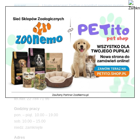
Upały wracają! Zadbaj o komfort swojego pupila
z matami chłodzącymi ZooNemo
Promocje
Petito Pet Shop – Internetowy Sklep Zoologiczny
Online! Wszystko Dla Twojego Pupila | ZooNemo
Z Życia Sklepu
Znajdź nas
Adres
05-120 Legionowo
ul. Piłsudskiego 31,
pawilon 134
tel./fax. 22 784 71 96
Godziny pracy
pon. – piąt. 10.00 – 19.00
sob. 10.00 – 15.00
niedz. zamknięte
Adres