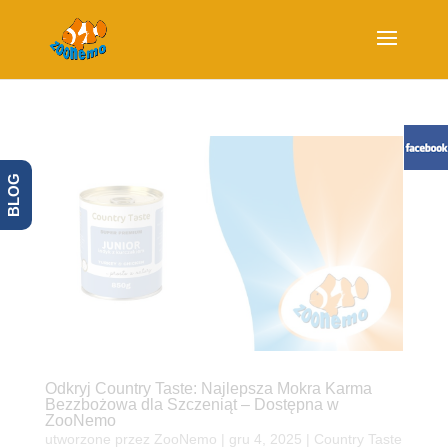
BLOG
Odkryj Country Taste: Najlepsza Mokra Karma
Bezzbożowa dla Szczeniąt – Dostępna w
ZooNemo
utworzone przez
ZooNemo
|
gru 4, 2025
|
Country Taste