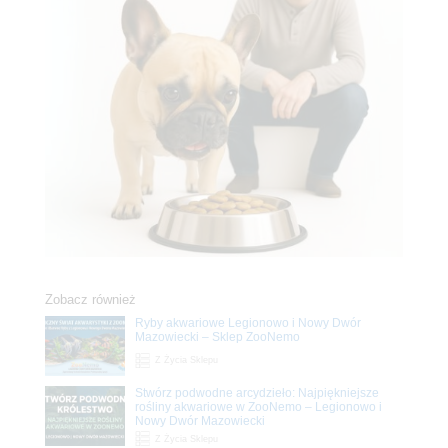
Zobacz również
Ryby akwariowe Legionowo i Nowy Dwór
Mazowiecki – Sklep ZooNemo
Z Życia Sklepu
Stwórz podwodne arcydzieło: Najpiękniejsze
rośliny akwariowe w ZooNemo – Legionowo i
Nowy Dwór Mazowiecki
Z Życia Sklepu