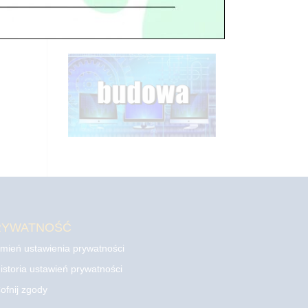
RYWATNOŚĆ
mień ustawienia prywatności
istoria ustawień prywatności
ofnij zgody