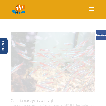
BLOG
Galeria naszych zwierząt
utworzone przez
ZooNemo
|
paź 7, 2018
| Bez kategorii