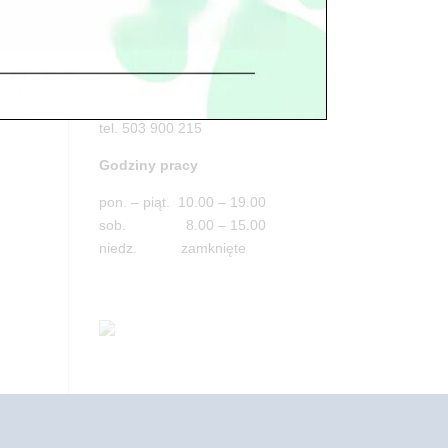
Adres
05-100 Nowy Dwór Mazowiecki
ul. Leśna 2
tel. 503 900 215
Godziny pracy
pon. – piąt. 10.00 – 19.00
sob. 8.00 – 15.00
niedz. zamknięte