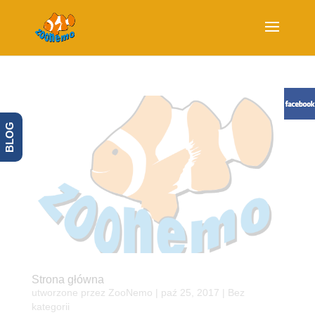
BLOG
Strona główna
utworzone przez
ZooNemo
|
paź 25, 2017
| Bez
kategorii