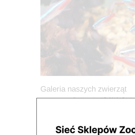
Galeria naszych zwierząt
utworzone przez
ZooNemo
|
paź 7, 2018
| Bez ka
Galeria naszych zwierząt Tutaj znajdziecie zwierza
naszych sklepach zoologicznych ZooNemo Zapra
BezpłatneDostawy Świat...