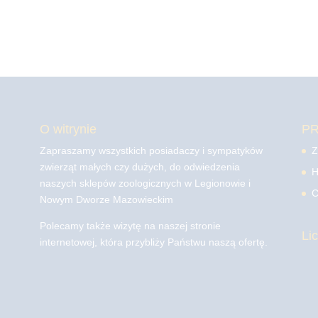
O witrynie
P
Zapraszamy wszystkich posiadaczy i sympatyków
Z
zwierząt małych czy dużych, do odwiedzenia
H
naszych sklepów zoologicznych w Legionowie i
C
Nowym Dworze Mazowieckim
Polecamy także wizytę na naszej stronie
Li
internetowej, która przybliży Państwu naszą ofertę.