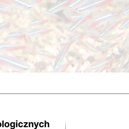
tegorii
czki, które od teraz (dopóki ktoś nie kupi ?) są do obejrzenia i kupna 
szamy do odwiedziny ? Kontaktz nami DojazdMapa Google NaszeSkle