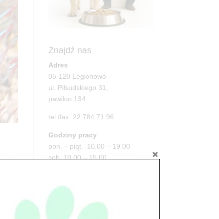
Znajdź nas
Adres
05-120 Legionowo
ul. Piłsudskiego 31,
pawilon 134
tel./fax. 22 784 71 96
Godziny pracy
pon. – piąt. 10.00 – 19.00
sob. 10.00 – 15.00
niedz. zamknięte
w
Adres
py
05-100 Nowy Dwór Mazowiecki
ul. Leśna 2