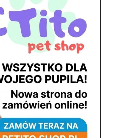
tel. 503 900 215
Godziny pracy
pon. – piąt. 10.00 – 19.00
sob. 8.00 – 15.00
niedz. zamknięte